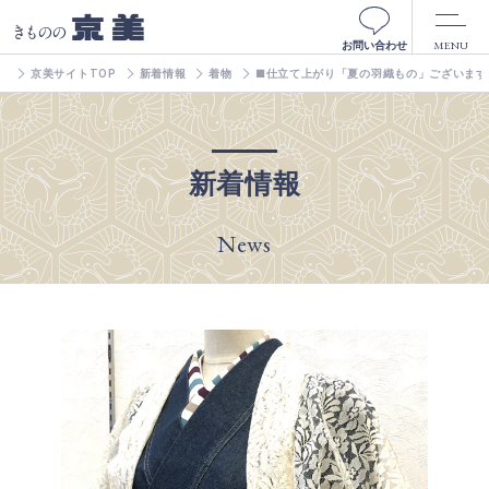
京美
きものの
MENU
お問い合わせ
京美サイトTOP
新着情報
着物
■仕立て上がり「夏の羽織もの」ございます
新着情報
News