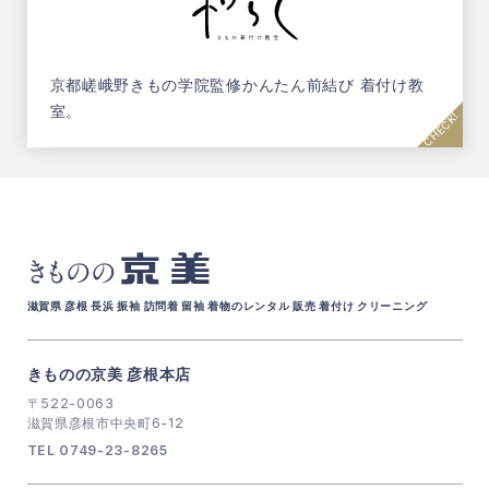
京都嵯峨野きもの学院監修
かんたん前結び 着付け教
室。
京美
きものの
滋賀県 彦根 長浜 振袖 訪問着 留袖 着物のレンタル 販売 着付け クリーニング
きものの京美 彦根本店
〒522-0063
滋賀県彦根市中央町6-12
TEL 0749-23-8265