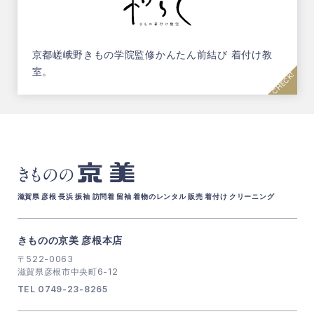
京都嵯峨野きもの学院監修
かんたん前結び 着付け教
室。
京美
きものの
滋賀県 彦根 長浜 振袖 訪問着 留袖 着物のレンタル 販売 着付け クリーニング
きものの京美 彦根本店
〒522-0063
滋賀県彦根市中央町6-12
TEL 0749-23-8265