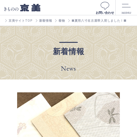
京美
きものの
MENU
お問い合わせ
京美サイトTOP
新着情報
着物
■夏用八寸名古屋帯入荷しました！■
新着情報
News