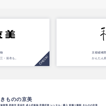
着物
京都嵯峨
五三・浴衣も。
かんたん
きものの京美
滋賀県 彦根市 長浜市 成人式振袖 卒業式袴 レンタル・購入 前撮り撮影 きものの京美