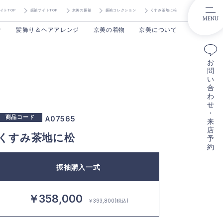
イトTOP
振袖サイトTOP
京美の振袖
振袖コレクション
くすみ茶地に松
MENU
オ
髪飾り＆ヘアアレンジ
京美の着物
京美について
お
問
い
合
わ
せ
・
商品コード
A07565
来
店
くすみ茶地に松
予
約
振袖購入一式
￥358,000
￥393,800(税込)