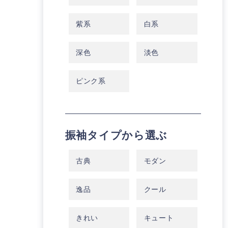
紫系
白系
深色
淡色
ピンク系
振袖タイプから選ぶ
古典
モダン
逸品
クール
きれい
キュート