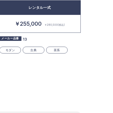
レンタル一式
￥255,000
￥280,500(税込)
メーカー品番
13
モダン
古典
茶系