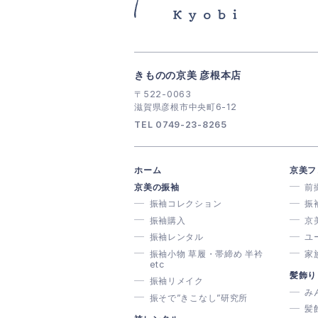
きものの京美 彦根本店
〒522-0063
滋賀県彦根市中央町6-12
TEL 0749-23-8265
ホーム
京美フ
京美の振袖
前
振袖コレクション
振
振袖購入
京
振袖レンタル
ユ
振袖小物 草履・帯締め 半衿
家
etc
髪飾り
振袖リメイク
み
振そで”きこなし”研究所
髪