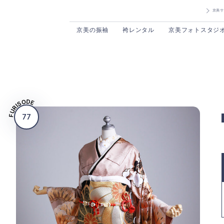
京美サ
京美の振袖
袴レンタル
京美フォトスタジ
FURISODE
77