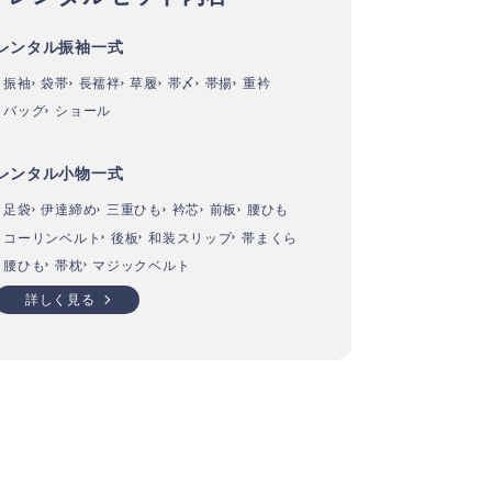
レンタル振袖一式
振袖
袋帯
長襦袢
草履
帯〆
帯揚
重衿
バッグ
ショール
レンタル小物一式
足袋
伊達締め
三重ひも
衿芯
前板
腰ひも
コーリンベルト
後板
和装スリップ
帯まくら
腰ひも
帯枕
マジックベルト
詳しく見る