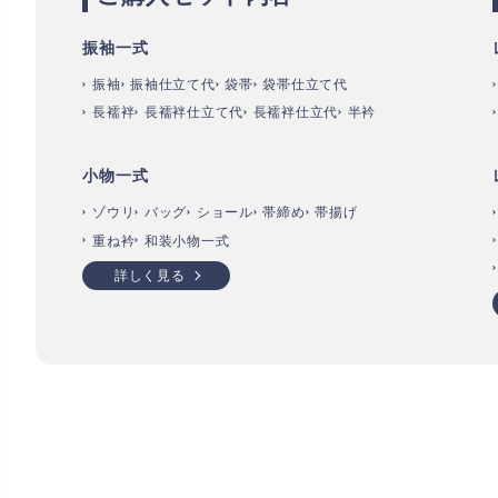
振袖一式
振袖
振袖仕立て代
袋帯
袋帯仕立て代
長襦袢
長襦袢仕立て代
長襦袢仕立代
半衿
小物一式
ゾウリ
バッグ
ショール
帯締め
帯揚げ
重ね衿
和装小物一式
詳しく見る