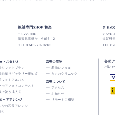
振袖専門SHOP 和楽
きもの
〒522-0063
〒526-
滋賀県彦根市中央町6-12
滋賀県長
TEL 0749-23-8265
TEL 07
各種
ォトスタジオ
京美の着物
用い
撮りフォトプラン
着物レンタル
袖前撮りギャラリー振袖姫
きものクリニック
美フォトアルバム
京美について
ーモアフォトコンテスト
アクセス
族で祝う成人式
お知らせ
＆ヘアアレンジ
リモートご相談
んなの和髪アレンジ
飾り