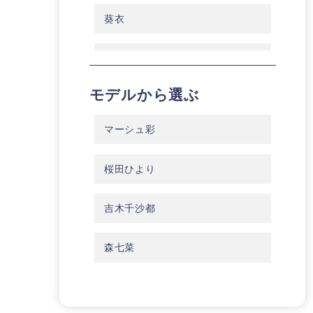
葵衣
プライム
モデルから選ぶ
東京レトロ
マーシュ彩
華徒然 × 吉木千沙都
桜田ひより
Vcinq×葵衣
吉木千沙都
LiLiCA
森七菜
ナナイロ
紫彩