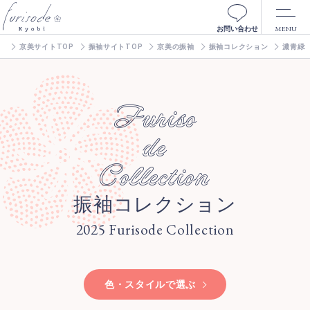
MENU
お問い合わせ
京美サイトTOP
振袖サイトTOP
京美の振袖
振袖コレクション
濃青緑
Furiso
de
Collection
振袖コレクション
2025 Furisode Collection
色・スタイルで選ぶ