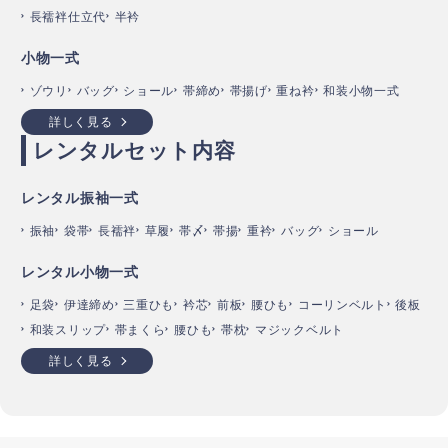
長襦袢仕立代
半衿
小物一式
ゾウリ
バッグ
ショール
帯締め
帯揚げ
重ね衿
和装小物一式
詳しく見る
レンタルセット内容
レンタル振袖一式
振袖
袋帯
長襦袢
草履
帯〆
帯揚
重衿
バッグ
ショール
レンタル小物一式
足袋
伊達締め
三重ひも
衿芯
前板
腰ひも
コーリンベルト
後板
和装スリップ
帯まくら
腰ひも
帯枕
マジックベルト
詳しく見る