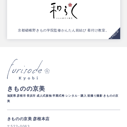
京都嵯峨野きもの学院監修
かんたん前結び 着付け教室。
きものの京美
滋賀県 彦根市 長浜市 成人式振袖 卒業式袴 レンタル・購入 前撮り撮影 きものの京
美
きものの京美 彦根本店
〒522-0063