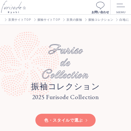
MENU
お問い合わせ
京美サイトTOP
振袖サイトTOP
京美の振袖
振袖コレクション
白地に
Furiso
de
Collection
振袖コレクション
2025 Furisode Collection
色・スタイルで選ぶ