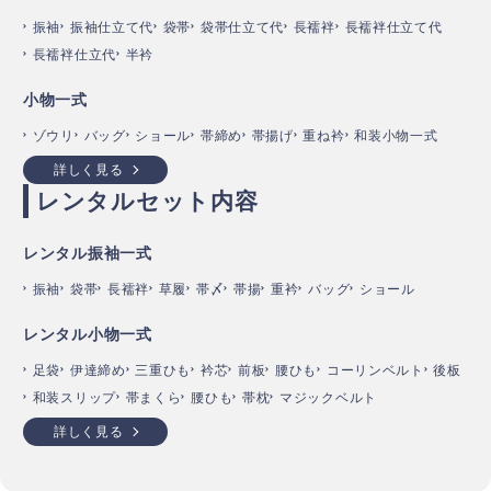
振袖
振袖仕立て代
袋帯
袋帯仕立て代
長襦袢
長襦袢仕立て代
長襦袢仕立代
半衿
小物一式
ゾウリ
バッグ
ショール
帯締め
帯揚げ
重ね衿
和装小物一式
詳しく見る
レンタルセット内容
レンタル振袖一式
振袖
袋帯
長襦袢
草履
帯〆
帯揚
重衿
バッグ
ショール
レンタル小物一式
足袋
伊達締め
三重ひも
衿芯
前板
腰ひも
コーリンベルト
後板
和装スリップ
帯まくら
腰ひも
帯枕
マジックベルト
詳しく見る