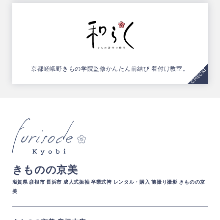
京都嵯峨野きもの学院監修
かんたん前結び 着付け教室。
きものの京美
滋賀県 彦根市 長浜市 成人式振袖 卒業式袴 レンタル・購入 前撮り撮影 きものの京
美