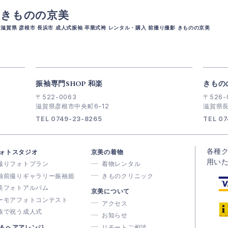
きものの京美
滋賀県 彦根市 長浜市 成人式振袖 卒業式袴 レンタル・購入 前撮り撮影 きものの京美
振袖専門SHOP 和楽
きもの
〒522-0063
〒526-
滋賀県彦根市中央町6-12
滋賀県長
TEL 0749-23-8265
TEL 07
各種
ォトスタジオ
京美の着物
用い
撮りフォトプラン
着物レンタル
袖前撮りギャラリー振袖姫
きものクリニック
美フォトアルバム
京美について
ーモアフォトコンテスト
アクセス
族で祝う成人式
お知らせ
＆ヘアアレンジ
リモートご相談