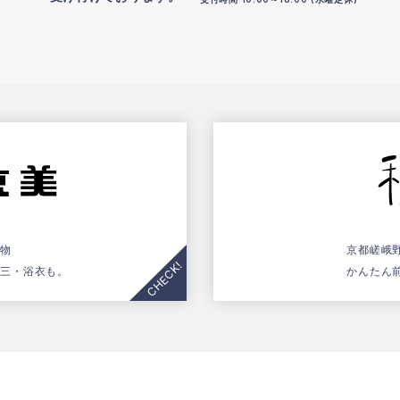
着物
京都嵯峨
五三・浴衣も。
かんたん