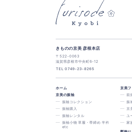
きものの京美 彦根本店
〒522-0063
滋賀県彦根市中央町6-12
TEL 0749-23-8265
ホーム
京美フ
京美の振袖
前
振袖コレクション
振
振袖購入
京
振袖レンタル
ユ
振袖小物 草履・帯締め 半衿
家
etc
髪飾り