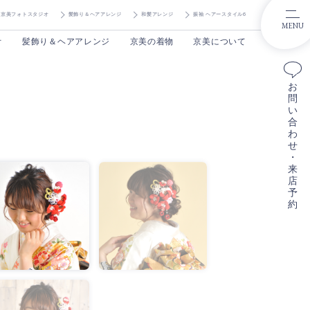
京美フォトスタジオ
髪飾り＆ヘアアレンジ
和髪アレンジ
振袖 ヘアースタイル6
MENU
オ
髪飾り＆ヘアアレンジ
京美の着物
京美について
お
問
い
合
わ
せ
・
来
店
予
約