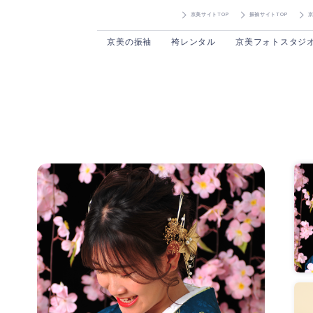
京美サイトTOP
振袖サイトTOP
京美の振袖
袴レンタル
京美フォトスタジ