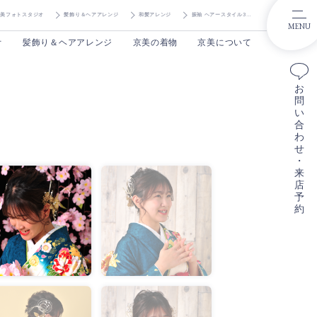
京美フォトスタジオ
髪飾り＆ヘアアレンジ
和髪アレンジ
振袖 ヘアースタイル327
MENU
オ
髪飾り＆ヘアアレンジ
京美の着物
京美について
お
問
い
合
わ
せ
・
来
店
予
約