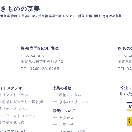
きものの京美
滋賀県 彦根市 長浜市 成人式振袖 卒業式袴 レンタル・購入 前撮り撮影 きものの京美
振袖専門SHOP 和楽
きもの
〒522-0063
〒526-
滋賀県彦根市中央町6-12
滋賀県長
TEL 0749-23-8265
TEL 07
各種
ォトスタジオ
京美の着物
用い
撮りフォトプラン
着物レンタル
袖前撮りギャラリー振袖姫
きものクリニック
美フォトアルバム
京美について
ーモアフォトコンテスト
アクセス
族で祝う成人式
お知らせ
＆ヘアアレンジ
リモートご相談