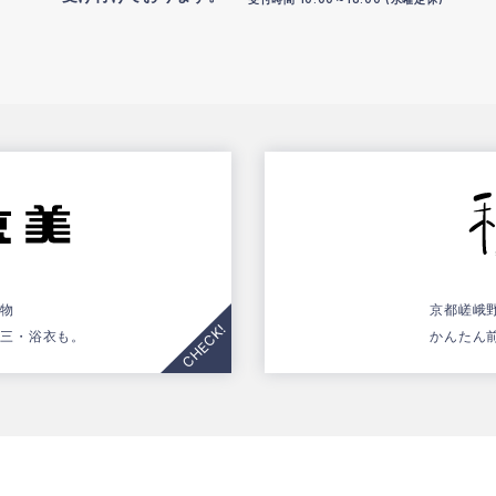
着物
京都嵯峨
五三・浴衣も。
かんたん