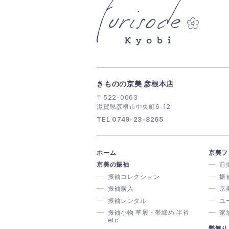
きものの京美 彦根本店
〒522-0063
滋賀県彦根市中央町6-12
TEL 0749-23-8265
ホーム
京美フ
京美の振袖
前
振袖コレクション
振
振袖購入
京
振袖レンタル
ユ
振袖小物 草履・帯締め 半衿
家
etc
髪飾り