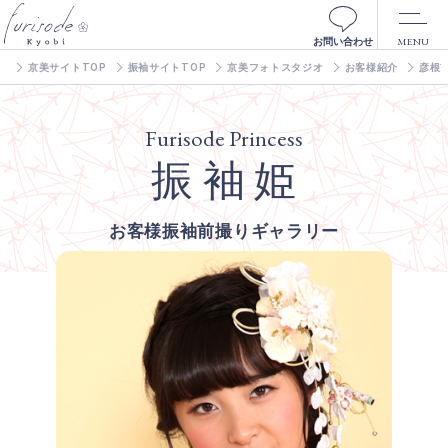
MENU
お問い合わせ
京美サイトTOP
振袖サイトTOP
京美フォトスタジオ
お客様紹介
彦根
Furisode Princess
振 袖 姫
お客様振袖前撮りギャラリー