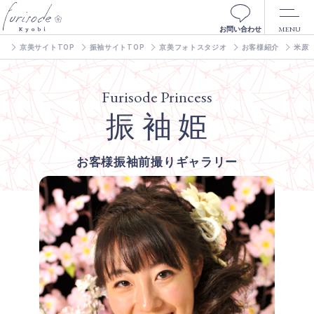
MENU
お問い合わせ
京美サイトTOP
振袖サイトTOP
京美フォトスタジオ
お客様紹介
米原
Furisode Princess
振 袖 姫
お客様振袖前撮りギャラリー