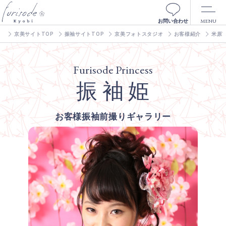
MENU
お問い合わせ
京美サイトTOP
振袖サイトTOP
京美フォトスタジオ
お客様紹介
米原市
Furisode Princess
振 袖 姫
お客様振袖前撮りギャラリー