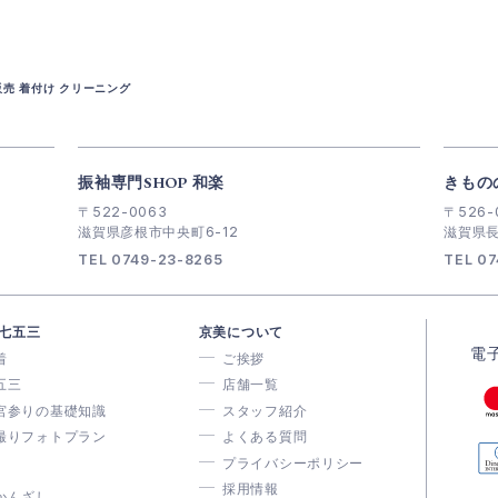
販売 着付け クリーニング
振袖専門SHOP 和楽
きもの
〒522-0063
〒526-
滋賀県彦根市中央町6-12
滋賀県長
TEL 0749-23-8265
TEL 07
七五三
京美について
電
着
ご挨拶
五三
店舗一覧
宮参りの基礎知識
スタッフ紹介
撮りフォトプラン
よくある質問
プライバシーポリシー
採用情報
かんざし