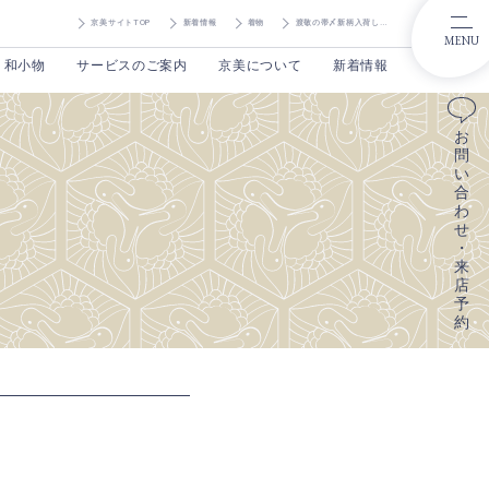
京美サイトTOP
新着情報
着物
渡敬の帯〆新柄入荷しました！
MENU
和小物
サービスのご案内
京美について
新着情報
お
問
い
合
わ
せ
・
来
店
予
約