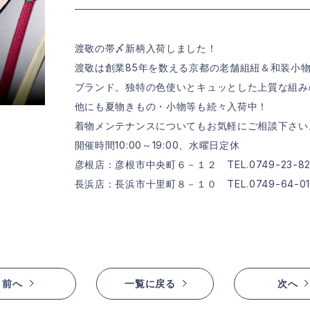
渡敬の帯〆新柄入荷しました！
渡敬は創業85年を数える京都の老舗組紐＆和装小
ブランド。独特の色使いとキュッとした上質な組み
他にも夏物きもの・小物等も続々入荷中！
着物メンテナンスについてもお気軽にご相談下さい
開催時間10:00～19:00、水曜日定休
彦根店：彦根市中央町６－１２ TEL.0749-23-82
長浜店：長浜市十里町８－１０ TEL.0749-64-01
前へ
一覧に戻る
次へ