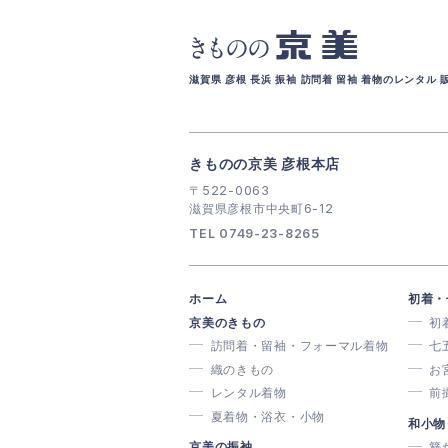
京美
きものの
滋賀県 彦根 長浜 振袖 訪問着 留袖 着物のレンタル 
きものの京美 彦根本店
〒522-0063
滋賀県彦根市中央町6-12
TEL 0749-23-8265
ホーム
初着・
京美のきもの
初
訪問着・留袖・フォーマル着物
七
織のきもの
お
レンタル着物
前
夏着物・浴衣・小物
和小物
京美の振袖
簪