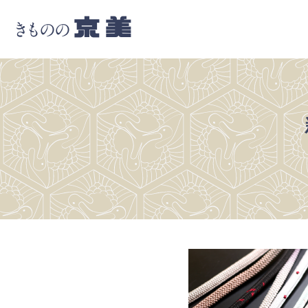
京美
きものの