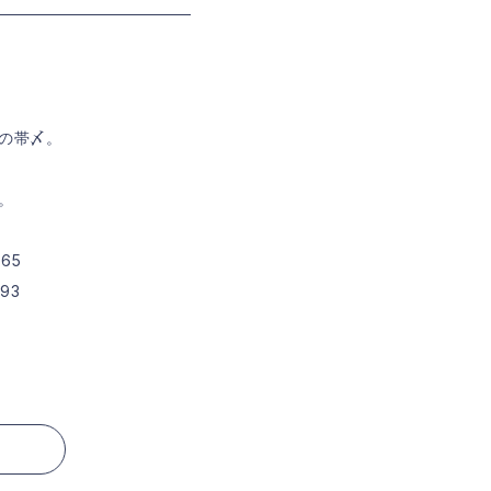
物
の帯〆。
。
65
93